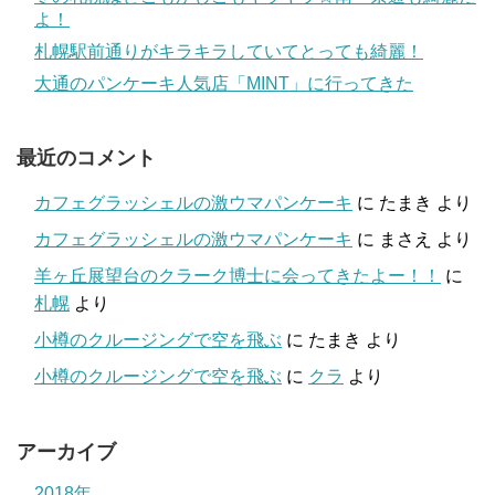
よ！
札幌駅前通りがキラキラしていてとっても綺麗！
大通のパンケーキ人気店「MINT」に行ってきた
最近のコメント
カフェグラッシェルの激ウマパンケーキ
に
たまき
より
カフェグラッシェルの激ウマパンケーキ
に
まさえ
より
羊ヶ丘展望台のクラーク博士に会ってきたよー！！
に
札幌
より
小樽のクルージングで空を飛ぶ
に
たまき
より
小樽のクルージングで空を飛ぶ
に
クラ
より
アーカイブ
2018年