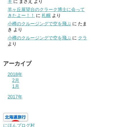
キ
に
まさえ
より
羊ヶ丘展望台のクラーク博士に会って
きたよー！！
に
札幌
より
小樽のクルージングで空を飛ぶ
に
たま
き
より
小樽のクルージングで空を飛ぶ
に
クラ
より
アーカイブ
2018年
2月
1月
2017年
にほんブログ村