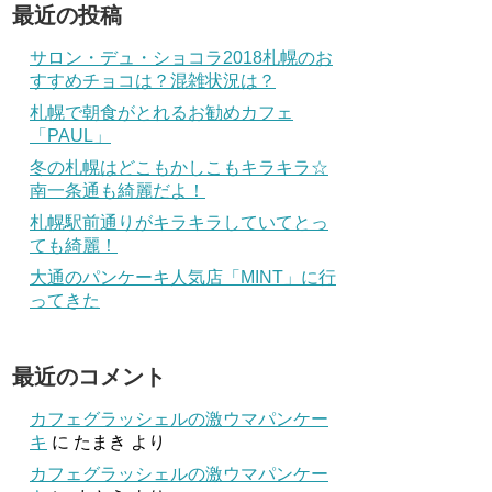
最近の投稿
サロン・デュ・ショコラ2018札幌のお
すすめチョコは？混雑状況は？
札幌で朝食がとれるお勧めカフェ
「PAUL」
冬の札幌はどこもかしこもキラキラ☆
南一条通も綺麗だよ！
札幌駅前通りがキラキラしていてとっ
ても綺麗！
大通のパンケーキ人気店「MINT」に行
ってきた
最近のコメント
カフェグラッシェルの激ウマパンケー
キ
に
たまき
より
カフェグラッシェルの激ウマパンケー