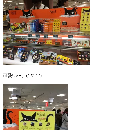
可愛い〜。(*´∇｀*)