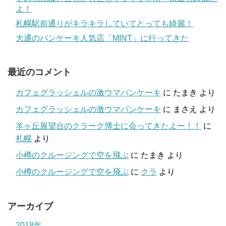
よ！
札幌駅前通りがキラキラしていてとっても綺麗！
大通のパンケーキ人気店「MINT」に行ってきた
最近のコメント
カフェグラッシェルの激ウマパンケーキ
に
たまき
より
カフェグラッシェルの激ウマパンケーキ
に
まさえ
より
羊ヶ丘展望台のクラーク博士に会ってきたよー！！
に
札幌
より
小樽のクルージングで空を飛ぶ
に
たまき
より
小樽のクルージングで空を飛ぶ
に
クラ
より
アーカイブ
2018年