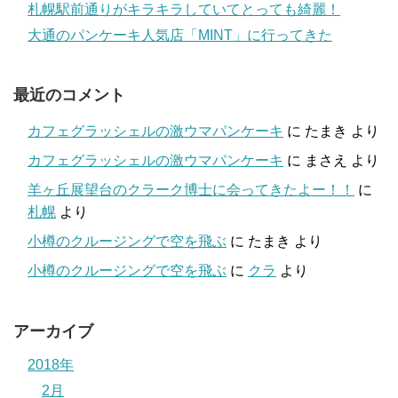
札幌駅前通りがキラキラしていてとっても綺麗！
大通のパンケーキ人気店「MINT」に行ってきた
最近のコメント
カフェグラッシェルの激ウマパンケーキ
に
たまき
より
カフェグラッシェルの激ウマパンケーキ
に
まさえ
より
羊ヶ丘展望台のクラーク博士に会ってきたよー！！
に
札幌
より
小樽のクルージングで空を飛ぶ
に
たまき
より
小樽のクルージングで空を飛ぶ
に
クラ
より
アーカイブ
2018年
2月