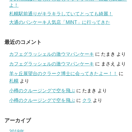
よ！
札幌駅前通りがキラキラしていてとっても綺麗！
大通のパンケーキ人気店「MINT」に行ってきた
最近のコメント
カフェグラッシェルの激ウマパンケーキ
に
たまき
より
カフェグラッシェルの激ウマパンケーキ
に
まさえ
より
羊ヶ丘展望台のクラーク博士に会ってきたよー！！
に
札幌
より
小樽のクルージングで空を飛ぶ
に
たまき
より
小樽のクルージングで空を飛ぶ
に
クラ
より
アーカイブ
2018年