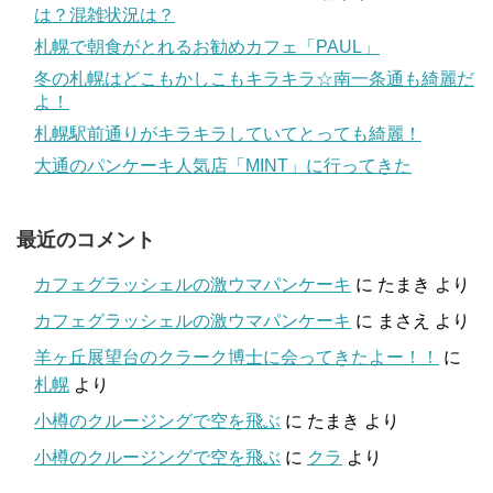
は？混雑状況は？
札幌で朝食がとれるお勧めカフェ「PAUL」
冬の札幌はどこもかしこもキラキラ☆南一条通も綺麗だ
よ！
札幌駅前通りがキラキラしていてとっても綺麗！
大通のパンケーキ人気店「MINT」に行ってきた
最近のコメント
カフェグラッシェルの激ウマパンケーキ
に
たまき
より
カフェグラッシェルの激ウマパンケーキ
に
まさえ
より
羊ヶ丘展望台のクラーク博士に会ってきたよー！！
に
札幌
より
小樽のクルージングで空を飛ぶ
に
たまき
より
小樽のクルージングで空を飛ぶ
に
クラ
より