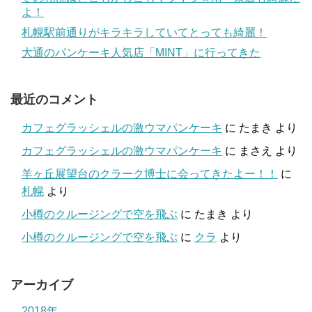
よ！
札幌駅前通りがキラキラしていてとっても綺麗！
大通のパンケーキ人気店「MINT」に行ってきた
最近のコメント
カフェグラッシェルの激ウマパンケーキ
に
たまき
より
カフェグラッシェルの激ウマパンケーキ
に
まさえ
より
羊ヶ丘展望台のクラーク博士に会ってきたよー！！
に
札幌
より
小樽のクルージングで空を飛ぶ
に
たまき
より
小樽のクルージングで空を飛ぶ
に
クラ
より
アーカイブ
2018年