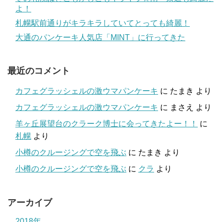
よ！
札幌駅前通りがキラキラしていてとっても綺麗！
大通のパンケーキ人気店「MINT」に行ってきた
最近のコメント
カフェグラッシェルの激ウマパンケーキ
に
たまき
より
カフェグラッシェルの激ウマパンケーキ
に
まさえ
より
羊ヶ丘展望台のクラーク博士に会ってきたよー！！
に
札幌
より
小樽のクルージングで空を飛ぶ
に
たまき
より
小樽のクルージングで空を飛ぶ
に
クラ
より
アーカイブ
2018年