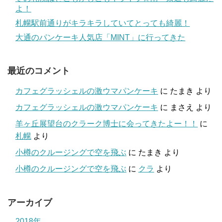
よ！
札幌駅前通りがキラキラしていてとっても綺麗！
大通のパンケーキ人気店「MINT」に行ってきた
最近のコメント
カフェグラッシェルの激ウマパンケーキ
に
たまき
より
カフェグラッシェルの激ウマパンケーキ
に
まさえ
より
羊ヶ丘展望台のクラーク博士に会ってきたよー！！
に
札幌
より
小樽のクルージングで空を飛ぶ
に
たまき
より
小樽のクルージングで空を飛ぶ
に
クラ
より
アーカイブ
2018年