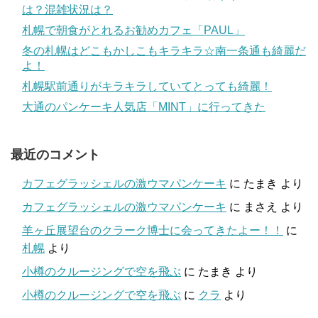
は？混雑状況は？
札幌で朝食がとれるお勧めカフェ「PAUL」
冬の札幌はどこもかしこもキラキラ☆南一条通も綺麗だ
よ！
札幌駅前通りがキラキラしていてとっても綺麗！
大通のパンケーキ人気店「MINT」に行ってきた
最近のコメント
カフェグラッシェルの激ウマパンケーキ
に
たまき
より
カフェグラッシェルの激ウマパンケーキ
に
まさえ
より
羊ヶ丘展望台のクラーク博士に会ってきたよー！！
に
札幌
より
小樽のクルージングで空を飛ぶ
に
たまき
より
小樽のクルージングで空を飛ぶ
に
クラ
より