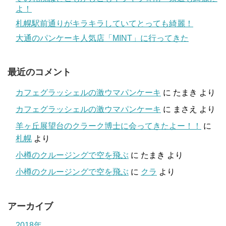
よ！
札幌駅前通りがキラキラしていてとっても綺麗！
大通のパンケーキ人気店「MINT」に行ってきた
最近のコメント
カフェグラッシェルの激ウマパンケーキ
に
たまき
より
カフェグラッシェルの激ウマパンケーキ
に
まさえ
より
羊ヶ丘展望台のクラーク博士に会ってきたよー！！
に
札幌
より
小樽のクルージングで空を飛ぶ
に
たまき
より
小樽のクルージングで空を飛ぶ
に
クラ
より
アーカイブ
2018年