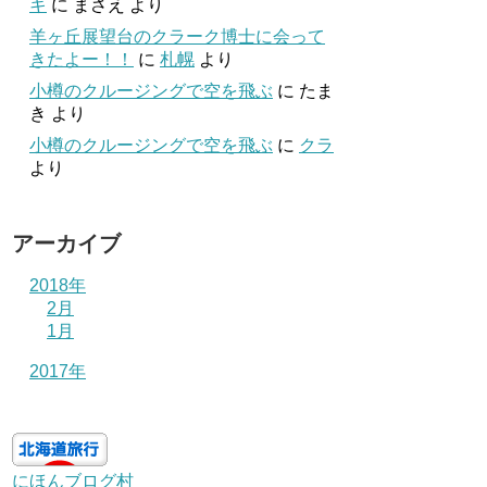
キ
に
まさえ
より
羊ヶ丘展望台のクラーク博士に会って
きたよー！！
に
札幌
より
小樽のクルージングで空を飛ぶ
に
たま
き
より
小樽のクルージングで空を飛ぶ
に
クラ
より
アーカイブ
2018年
2月
1月
2017年
にほんブログ村