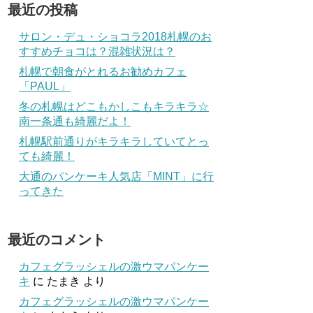
最近の投稿
サロン・デュ・ショコラ2018札幌のお
すすめチョコは？混雑状況は？
札幌で朝食がとれるお勧めカフェ
「PAUL」
冬の札幌はどこもかしこもキラキラ☆
南一条通も綺麗だよ！
札幌駅前通りがキラキラしていてとっ
ても綺麗！
大通のパンケーキ人気店「MINT」に行
ってきた
最近のコメント
カフェグラッシェルの激ウマパンケー
キ
に
たまき
より
カフェグラッシェルの激ウマパンケー