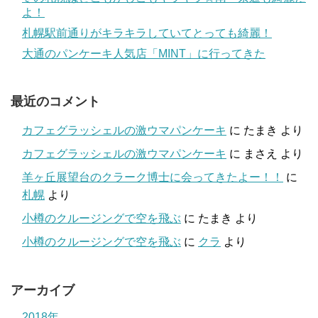
よ！
札幌駅前通りがキラキラしていてとっても綺麗！
大通のパンケーキ人気店「MINT」に行ってきた
最近のコメント
カフェグラッシェルの激ウマパンケーキ
に
たまき
より
カフェグラッシェルの激ウマパンケーキ
に
まさえ
より
羊ヶ丘展望台のクラーク博士に会ってきたよー！！
に
札幌
より
小樽のクルージングで空を飛ぶ
に
たまき
より
小樽のクルージングで空を飛ぶ
に
クラ
より
アーカイブ
2018年