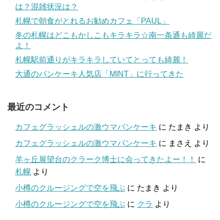
は？混雑状況は？
札幌で朝食がとれるお勧めカフェ「PAUL」
冬の札幌はどこもかしこもキラキラ☆南一条通も綺麗だ
よ！
札幌駅前通りがキラキラしていてとっても綺麗！
大通のパンケーキ人気店「MINT」に行ってきた
最近のコメント
カフェグラッシェルの激ウマパンケーキ
に
たまき
より
カフェグラッシェルの激ウマパンケーキ
に
まさえ
より
羊ヶ丘展望台のクラーク博士に会ってきたよー！！
に
札幌
より
小樽のクルージングで空を飛ぶ
に
たまき
より
小樽のクルージングで空を飛ぶ
に
クラ
より