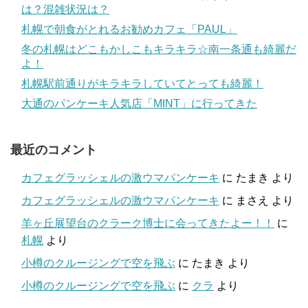
は？混雑状況は？
札幌で朝食がとれるお勧めカフェ「PAUL」
冬の札幌はどこもかしこもキラキラ☆南一条通も綺麗だ
よ！
札幌駅前通りがキラキラしていてとっても綺麗！
大通のパンケーキ人気店「MINT」に行ってきた
最近のコメント
カフェグラッシェルの激ウマパンケーキ
に
たまき
より
カフェグラッシェルの激ウマパンケーキ
に
まさえ
より
羊ヶ丘展望台のクラーク博士に会ってきたよー！！
に
札幌
より
小樽のクルージングで空を飛ぶ
に
たまき
より
小樽のクルージングで空を飛ぶ
に
クラ
より