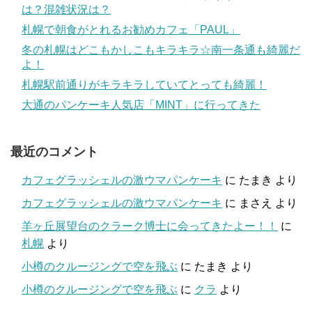
は？混雑状況は？
札幌で朝食がとれるお勧めカフェ「PAUL」
冬の札幌はどこもかしこもキラキラ☆南一条通も綺麗だ
よ！
札幌駅前通りがキラキラしていてとっても綺麗！
大通のパンケーキ人気店「MINT」に行ってきた
最近のコメント
カフェグラッシェルの激ウマパンケーキ
に
たまき
より
カフェグラッシェルの激ウマパンケーキ
に
まさえ
より
羊ヶ丘展望台のクラーク博士に会ってきたよー！！
に
札幌
より
小樽のクルージングで空を飛ぶ
に
たまき
より
小樽のクルージングで空を飛ぶ
に
クラ
より