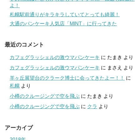
よ！
札幌駅前通りがキラキラしていてとっても綺麗！
大通のパンケーキ人気店「MINT」に行ってきた
最近のコメント
カフェグラッシェルの激ウマパンケーキ
に
たまき
より
カフェグラッシェルの激ウマパンケーキ
に
まさえ
より
羊ヶ丘展望台のクラーク博士に会ってきたよー！！
に
札幌
より
小樽のクルージングで空を飛ぶ
に
たまき
より
小樽のクルージングで空を飛ぶ
に
クラ
より
アーカイブ
2018年