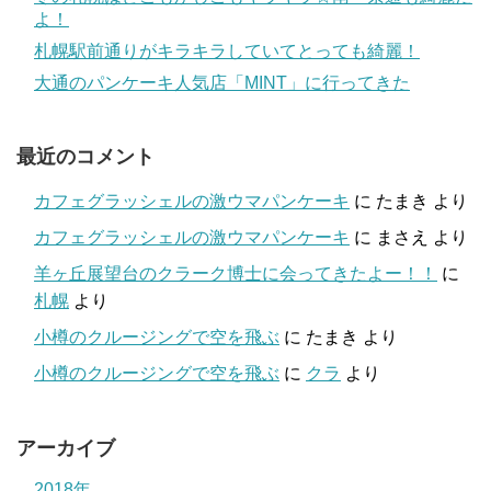
よ！
札幌駅前通りがキラキラしていてとっても綺麗！
大通のパンケーキ人気店「MINT」に行ってきた
最近のコメント
カフェグラッシェルの激ウマパンケーキ
に
たまき
より
カフェグラッシェルの激ウマパンケーキ
に
まさえ
より
羊ヶ丘展望台のクラーク博士に会ってきたよー！！
に
札幌
より
小樽のクルージングで空を飛ぶ
に
たまき
より
小樽のクルージングで空を飛ぶ
に
クラ
より
アーカイブ
2018年