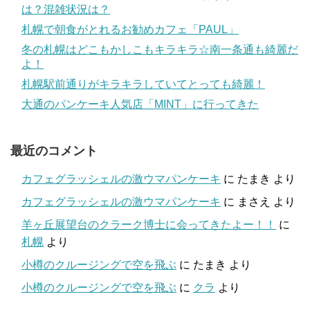
は？混雑状況は？
札幌で朝食がとれるお勧めカフェ「PAUL」
冬の札幌はどこもかしこもキラキラ☆南一条通も綺麗だ
よ！
札幌駅前通りがキラキラしていてとっても綺麗！
大通のパンケーキ人気店「MINT」に行ってきた
最近のコメント
カフェグラッシェルの激ウマパンケーキ
に
たまき
より
カフェグラッシェルの激ウマパンケーキ
に
まさえ
より
羊ヶ丘展望台のクラーク博士に会ってきたよー！！
に
札幌
より
小樽のクルージングで空を飛ぶ
に
たまき
より
小樽のクルージングで空を飛ぶ
に
クラ
より