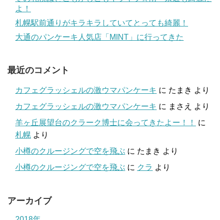
よ！
札幌駅前通りがキラキラしていてとっても綺麗！
大通のパンケーキ人気店「MINT」に行ってきた
最近のコメント
カフェグラッシェルの激ウマパンケーキ
に
たまき
より
カフェグラッシェルの激ウマパンケーキ
に
まさえ
より
羊ヶ丘展望台のクラーク博士に会ってきたよー！！
に
札幌
より
小樽のクルージングで空を飛ぶ
に
たまき
より
小樽のクルージングで空を飛ぶ
に
クラ
より
アーカイブ
2018年