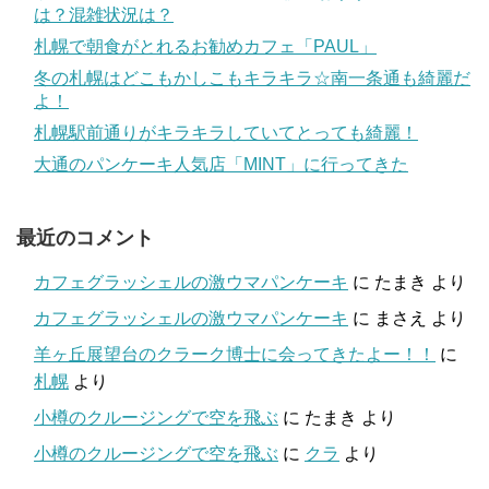
は？混雑状況は？
札幌で朝食がとれるお勧めカフェ「PAUL」
冬の札幌はどこもかしこもキラキラ☆南一条通も綺麗だ
よ！
札幌駅前通りがキラキラしていてとっても綺麗！
大通のパンケーキ人気店「MINT」に行ってきた
最近のコメント
カフェグラッシェルの激ウマパンケーキ
に
たまき
より
カフェグラッシェルの激ウマパンケーキ
に
まさえ
より
羊ヶ丘展望台のクラーク博士に会ってきたよー！！
に
札幌
より
小樽のクルージングで空を飛ぶ
に
たまき
より
小樽のクルージングで空を飛ぶ
に
クラ
より