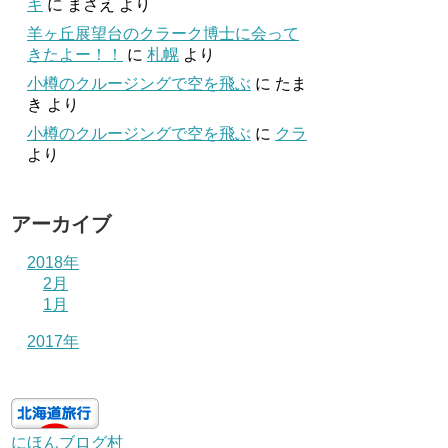
キ
に
まさえ
より
羊ヶ丘展望台のクラーク博士に会って
きたよー！！
に
札幌
より
小樽のクルージングで空を飛ぶ
に
たま
き
より
小樽のクルージングで空を飛ぶ
に
クラ
より
アーカイブ
2018年
2月
1月
2017年
にほんブログ村