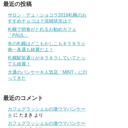
最近の投稿
サロン・デュ・ショコラ2018札幌のお
すすめチョコは？混雑状況は？
札幌で朝食がとれるお勧めカフェ
「PAUL」
冬の札幌はどこもかしこもキラキラ☆
南一条通も綺麗だよ！
札幌駅前通りがキラキラしていてとっ
ても綺麗！
大通のパンケーキ人気店「MINT」に行
ってきた
最近のコメント
カフェグラッシェルの激ウマパンケー
キ
に
たまき
より
カフェグラッシェルの激ウマパンケー