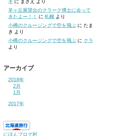
キ
に
まさえ
より
羊ヶ丘展望台のクラーク博士に会って
きたよー！！
に
札幌
より
小樽のクルージングで空を飛ぶ
に
たま
き
より
小樽のクルージングで空を飛ぶ
に
クラ
より
アーカイブ
2018年
2月
1月
2017年
にほんブログ村