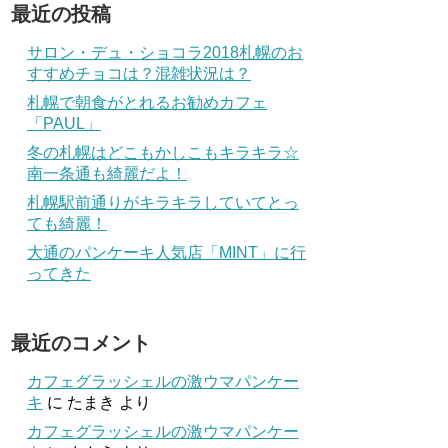
最近の投稿
サロン・デュ・ショコラ2018札幌のお
すすめチョコは？混雑状況は？
札幌で朝食がとれるお勧めカフェ
「PAUL」
冬の札幌はどこもかしこもキラキラ☆
南一条通も綺麗だよ！
札幌駅前通りがキラキラしていてとっ
ても綺麗！
大通のパンケーキ人気店「MINT」に行
ってきた
最近のコメント
カフェグラッシェルの激ウマパンケー
キ
に
たまき
より
カフェグラッシェルの激ウマパンケー